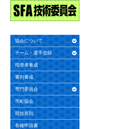
協会について
チーム・選手登録
指導者養成
審判養成
専門委員会
市町協会
競技規則
各種申請書