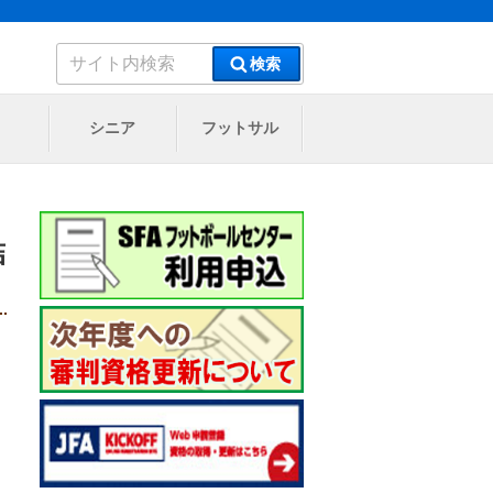
検
検索
索:
シニア
フットサル
結