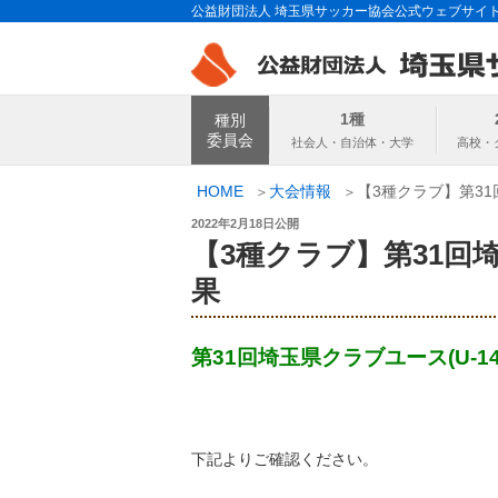
コ
公益財団法人 埼玉県サッカー協会公式ウェブサイ
ン
テ
ン
埼玉県サッカー
ツ
1種
種別
へ
委員会
ス
キ
HOME
大会情報
【3種クラブ】第31
ッ
投
2022年2月18日
公開
プ
稿
【3種クラブ】第31回埼
日:
果
第31回埼玉県クラブユース(U-
下記よりご確認ください。