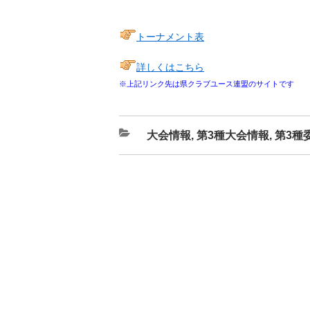
トーナメント表
詳しくはこちら
※上記リンク先は県クラブユース連盟のサイトです
カ
大会情報
,
第3種大会情報
,
第3種
テ
ゴ
リ
ー