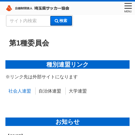
コ
検
検索
ン
索:
埼玉県サッカー協会
テ
ン
第1種委員会
ツ
へ
ス
種別連盟リンク
キ
ッ
※リンク先は外部サイトになります
プ
社会人連盟
自治体連盟
大学連盟
お知らせ