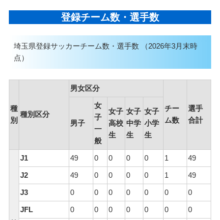
登録チーム数・選手数
埼玉県登録サッカーチーム数・選手数 （2026年3月末時
点）
男女区分
女
種
チー
選手
女子
女子
女子
種別区分
子
別
ム数
合計
男子
高校
中学
小学
一
生
生
生
般
J1
49
0
0
0
0
1
49
J2
49
0
0
0
0
1
49
J3
0
0
0
0
0
0
0
JFL
0
0
0
0
0
0
0