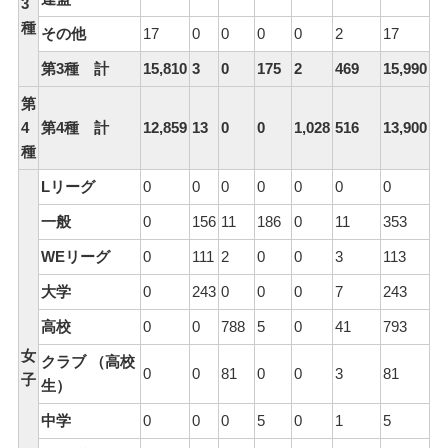
3
種
その他
17
0
0
0
0
2
17
第3種 計
15,810
3
0
175
2
469
15,990
第
4
第4種 計
12,859
13
0
0
1,028
516
13,900
種
Lリーグ
0
0
0
0
0
0
0
一般
0
156
11
186
0
11
353
WEリーグ
0
111
2
0
0
3
113
大学
0
243
0
0
0
7
243
高校
0
0
788
5
0
41
793
女
クラブ （高校
0
0
81
0
0
3
81
子
生）
中学
0
0
0
5
0
1
5