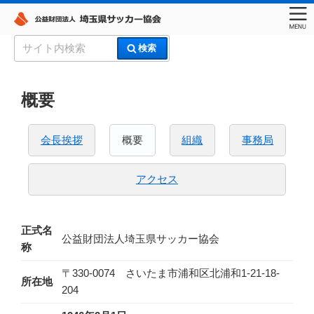
コ
検
検索
ン
索:
埼玉県サッカー協会
テ
ン
概要
ツ
へ
会長挨拶
概要
組織
事務局
ス
キ
ッ
アクセス
プ
正式名
公益財団法人埼玉県サッカー協会
称
〒330-0074 さいたま市浦和区北浦和1-21-18-
所在地
204