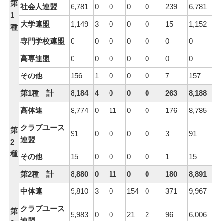
第
社会人連盟
6,781
0
0
0
0
239
6,781
1
大学連盟
1,149
3
0
0
0
15
1,152
種
専門学校連盟
0
0
0
0
0
0
0
高専連盟
0
0
0
0
0
0
0
その他
156
1
0
0
0
7
157
第1種 計
8,184
4
0
0
0
263
8,188
高体連
8,774
0
11
0
0
176
8,785
クラブユース
第
91
0
0
0
0
3
91
連盟
2
種
その他
15
0
0
0
0
1
15
第2種 計
8,880
0
11
0
0
180
8,891
中体連
9,810
3
0
154
0
371
9,967
クラブユース
第
5,983
0
0
21
2
96
6,006
連盟