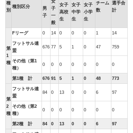
女
種
チーム
選手合
女子
女子
女子
種別区分
男
子
別
数
計
高校
中学
小学
子
一
生
生
生
般
Fリーグ
0
14
0
0
0
1
14
フットサル連
676
77
5
1
0
47
759
第
盟
1
その他（第1
種
0
0
0
0
0
0
0
種）
第1種 計
676
91
5
1
0
48
773
フットサル連
84
0
13
0
0
6
97
盟
第
2
その他（第2
0
0
0
0
0
0
0
種
種）
第2種 計
84
0
13
0
0
6
97