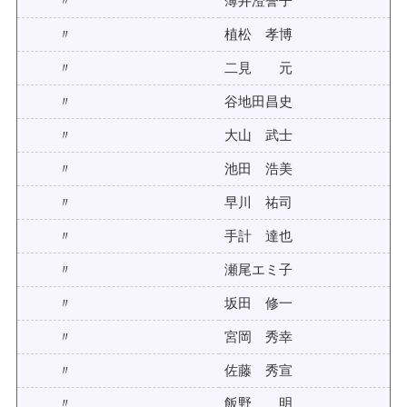
〃
薄井澄誉子
〃
植松 孝博
〃
二見 元
〃
谷地田昌史
〃
大山 武士
〃
池田 浩美
〃
早川 祐司
〃
手計 達也
〃
瀬尾エミ子
〃
坂田 修一
〃
宮岡 秀幸
〃
佐藤 秀宣
〃
飯野 明