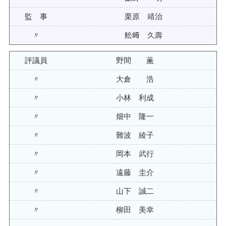
監 事
栗原 靖治
〃
舩﨑 久壽
評議員
野間 薫
〃
大倉 浩
〃
小林 利成
〃
畑中 隆一
〃
難波 綾子
〃
岡本 武行
〃
遠藤 圭介
〃
山下 誠二
〃
柳田 美幸