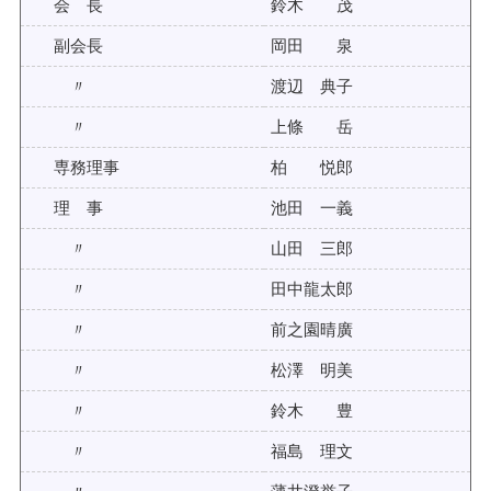
会 長
鈴木 茂
副会長
岡田 泉
〃
渡辺 典子
〃
上條 岳
専務理事
柏 悦郎
理 事
池田 一義
〃
山田 三郎
〃
田中龍太郎
〃
前之園晴廣
〃
松澤 明美
〃
鈴木 豊
〃
福島 理文