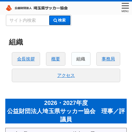
コ
検
検索
ン
索:
埼玉県サッカー協会
テ
ン
組織
ツ
へ
会長挨拶
概要
組織
事務局
ス
キ
ッ
アクセス
プ
2026・2027年度
公益財団法人埼玉県サッカー協会 理事／評
議員