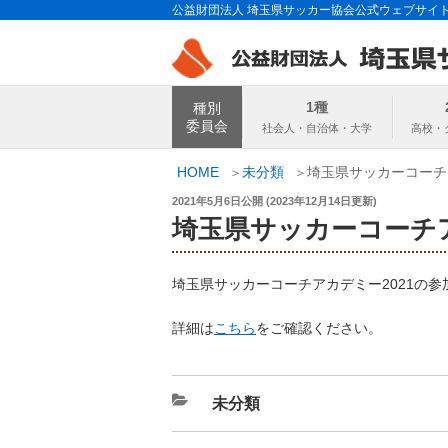
コ
公益財団法人 埼玉県サッカー協会公式ウェブサイ
ン
テ
ン
埼玉県サッカー
ツ
1種
種別
へ
委員会
ス
キ
HOME
未分類
埼玉県サッカーコーチ
ッ
投
2021年5月6日
公開 (
2023年12月14日
更新)
プ
稿
埼玉県サッカーコーチア
日:
埼玉県サッカーコーチアカデミー2021の
詳細は
こちら
をご確認ください。
カ
未分類
テ