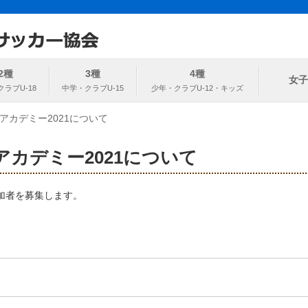
ト
協会
2種
3種
4種
女子
アカデミー2021について
カデミー2021について
参加者を募集します。