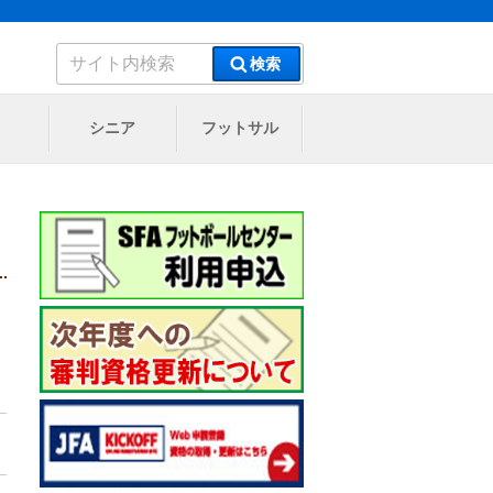
検
検索
索:
シニア
フットサル