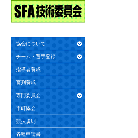
協会について
チーム・選手登録
指導者養成
審判養成
専門委員会
市町協会
競技規則
各種申請書