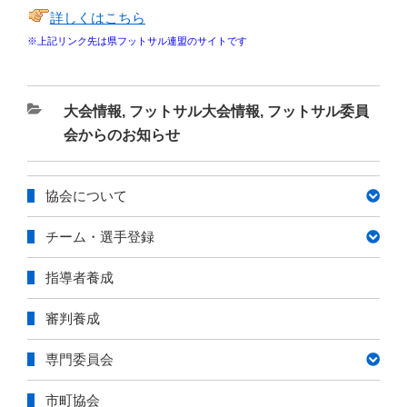
詳しくはこちら
※上記リンク先は県フットサル連盟のサイトです
カ
大会情報
,
フットサル大会情報
,
フットサル委員
テ
会からのお知らせ
ゴ
リ
協会について
ー
チーム・選手登録
指導者養成
審判養成
専門委員会
市町協会