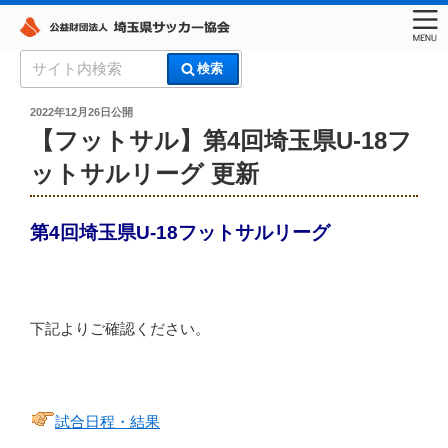
コ
検
検索
ン
索:
埼玉県サッカー協会
テ
投
2022年12月26日
公開
稿
ン
【フットサル】第4回埼玉県U-18フ
日:
ツ
ットサルリーグ 更新
へ
ス
キ
第4回埼玉県U-18フットサルリーグ
ッ
プ
下記よりご確認ください。
試合日程・結果