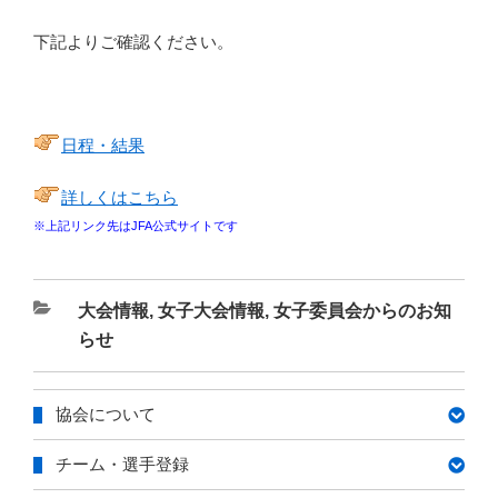
下記よりご確認ください。
日程・結果
詳しくはこちら
※上記リンク先はJFA公式サイトです
カ
大会情報
,
女子大会情報
,
女子委員会からのお知
テ
らせ
ゴ
リ
協会について
ー
チーム・選手登録