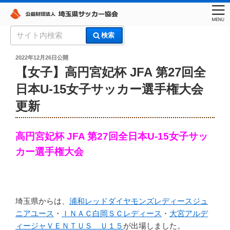
コ
検
検索
ン
索:
埼玉県サッカー協会
テ
投
2022年12月26日
公開
稿
ン
【女子】高円宮妃杯 JFA 第27回全
日:
ツ
日本U-15女子サッカー選手権大会
へ
更新
ス
キ
ッ
高円宮妃杯 JFA 第27回全日本U-15女子サッ
プ
カー選手権大会
埼玉県からは、
浦和レッドダイヤモンズレディースジュ
ニアユース
・
ＩＮＡＣ白岡ＳＣレディース
・
大宮アルデ
ィージャＶＥＮＴＵＳ Ｕ１５
が出場しました。