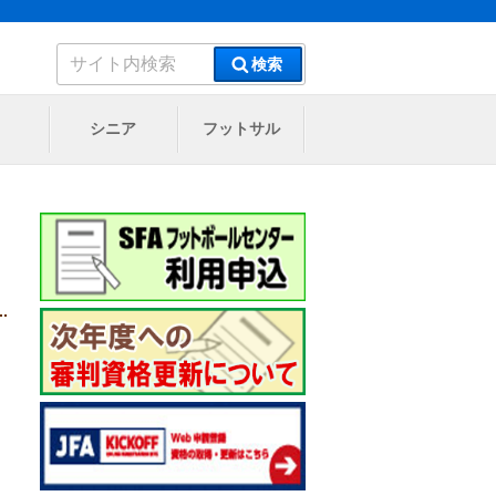
検
検索
索:
シニア
フットサル