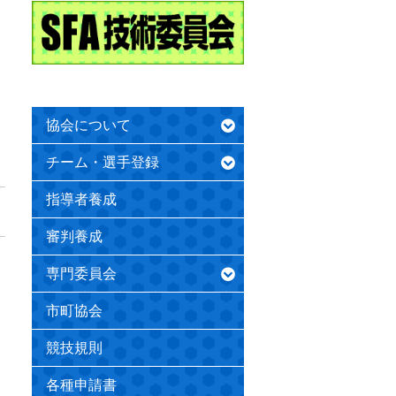
協会について
チーム・選手登録
指導者養成
審判養成
専門委員会
市町協会
競技規則
各種申請書