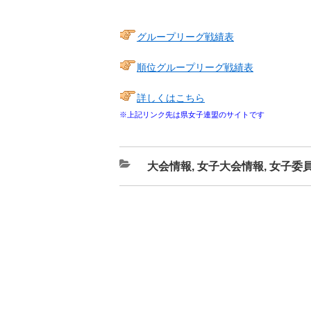
グループリーグ戦績表
順位グループリーグ戦績表
詳しくはこちら
※上記リンク先は県女子連盟のサイトです
カ
大会情報
,
女子大会情報
,
女子委
テ
ゴ
リ
ー