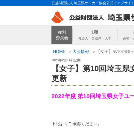
コ
公益財団法人 埼玉県サッカー協会公式ウェブサイ
ン
テ
ン
埼玉県サッカー
ツ
1種
種別
へ
委員会
ス
キ
HOME
大会情報
【女子】第10回埼玉
ッ
投
2023年2月14日
公開
プ
稿
【女子】第10回埼玉県女
日:
更新
2022年度 第10回埼玉県女子ユ
下記よりご確認ください。