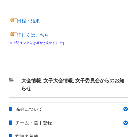
日程・結果
詳しくはこちら
※上記リンク先はJFA公式サイトです
カ
大会情報
,
女子大会情報
,
女子委員会からのお知
テ
らせ
ゴ
リ
協会について
ー
チーム・選手登録
指導者養成