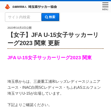
コ
検
検索
ン
索:
埼玉県サッカー協会
テ
投
2023年10月2日
公開
稿
ン
【女子】JFA U-15女子サッカーリ
日:
ツ
ーグ2023 関東 更新
へ
ス
キ
JFA U-15女子サッカーリーグ2023 関東
ッ
プ
埼玉県からは、三菱重工浦和レッズレディースジュニア
ユース・INAC白岡SCレディース・ちふれASエルフェン
埼玉マリU-15が出場しています。
下記よりご確認ください。