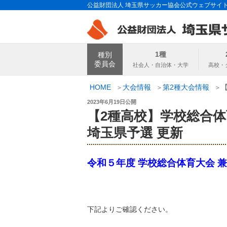
コ
公益財団法人 埼玉県サッカー協会公式ウェブサイ
ン
テ
ン
埼玉県サッカー
ツ
1種
種別
へ
委員会
ス
キ
HOME
大会情報
第2種大会情報
ッ
投
2023年6月19日
公開
プ
稿
【2種高校】学校総合体
日:
埼玉県予選 更新
令和５年度 学校総合体育大会 
下記よりご確認ください。