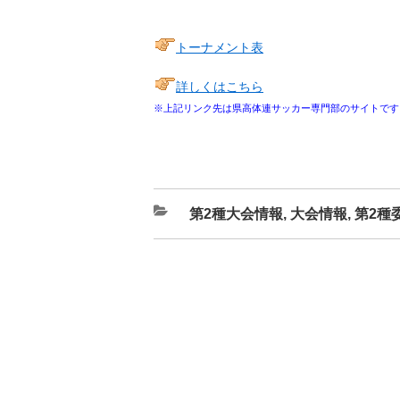
トーナメント表
詳しくはこちら
※上記リンク先は県高体連サッカー専門部のサイトです
カ
第2種大会情報
,
大会情報
,
第2種
テ
ゴ
リ
ー