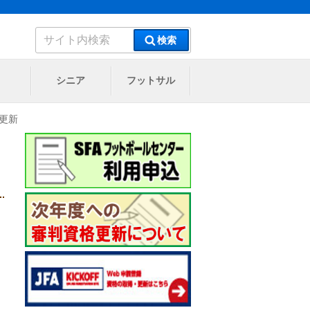
検
検索
索:
シニア
フットサル
 更新