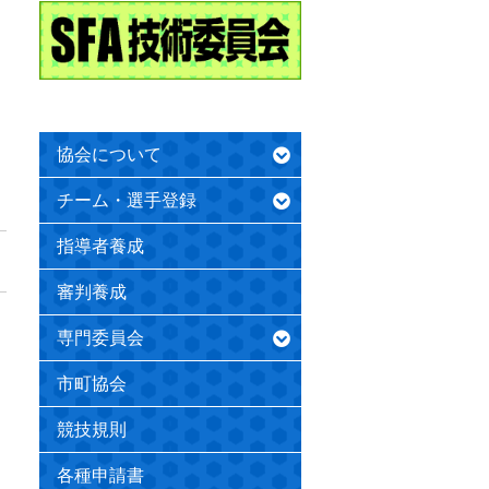
協会について
チーム・選手登録
指導者養成
審判養成
専門委員会
市町協会
競技規則
各種申請書