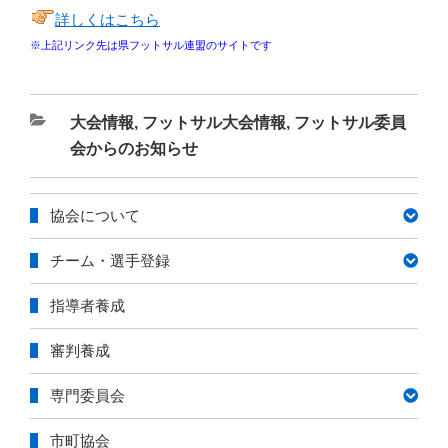
詳しくはこちら
※上記リンク先は県フットサル連盟のサイトです
カ
大会情報
,
フットサル大会情報
,
フットサル委員
テ
会からのお知らせ
ゴ
リ
協会について
ー
チーム・選手登録
指導者養成
審判養成
専門委員会
市町協会