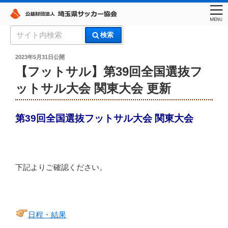
コ
検
検索
ン
索:
埼玉県サッカー協会
テ
投
2023年5月31日
公開
稿
ン
【フットサル】第39回全国選抜フ
日:
ツ
ットサル大会 関東大会 更新
へ
ス
キ
第39回全国選抜フットサル大会 関東大会
ッ
プ
下記よりご確認ください。
日程・結果