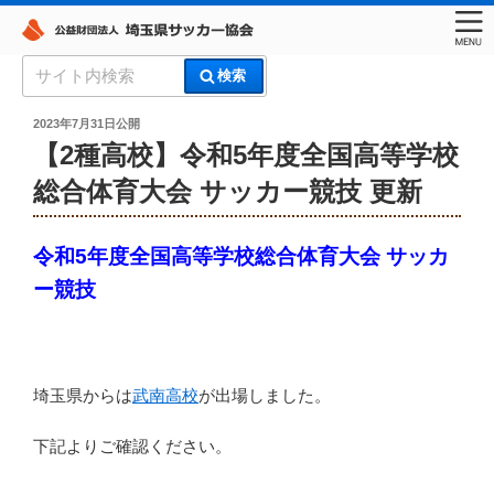
コ
検
検索
ン
索:
埼玉県サッカー協会
テ
投
2023年7月31日
公開
稿
ン
【2種高校】令和5年度全国高等学校
日:
ツ
総合体育大会 サッカー競技 更新
へ
ス
キ
令和5年度全国高等学校総合体育大会 サッカ
ッ
ー競技
プ
埼玉県からは
武南高校
が出場しました。
下記よりご確認ください。