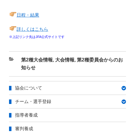
日程・結果
詳しくはこちら
※上記リンク先はJFA公式サイトです
カ
第2種大会情報
,
大会情報
,
第2種委員会からのお
テ
知らせ
ゴ
リ
協会について
ー
チーム・選手登録
指導者養成
審判養成