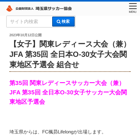
コ
検
検索
ン
索:
埼玉県サッカー協会
テ
投
2023年10月12日
公開
稿
ン
【女子】関東レディース大会（兼）
日:
ツ
JFA 第35回 全日本O-30女子大会関
へ
東地区予選会 組合せ
ス
キ
ッ
第35回 関東レディースサッカー大会（兼）
プ
JFA 第35回 全日本O-30女子サッカー大会関
東地区予選会
埼玉県からは、FC楓昴Lifelongが出場します。