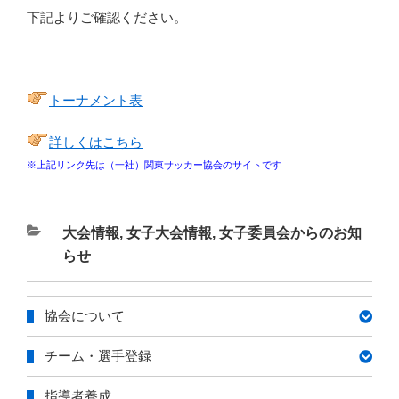
下記よりご確認ください。
トーナメント表
詳しくはこちら
※上記リンク先は（一社）関東サッカー協会のサイトです
カ
大会情報
,
女子大会情報
,
女子委員会からのお知
テ
らせ
ゴ
リ
協会について
ー
チーム・選手登録
指導者養成