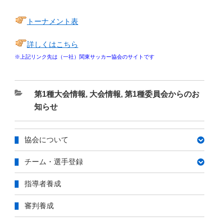
トーナメント表
詳しくはこちら
※上記リンク先は（一社）関東サッカー協会のサイトです
カ
第1種大会情報
,
大会情報
,
第1種委員会からのお
テ
知らせ
ゴ
リ
協会について
ー
チーム・選手登録
指導者養成
審判養成