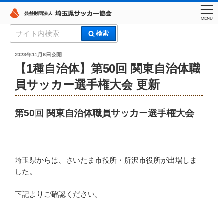
コ
検
検索
ン
索:
埼玉県サッカー協会
テ
投
2023年11月6日
公開
稿
ン
【1種自治体】第50回 関東自治体職
日:
ツ
員サッカー選手権大会 更新
へ
ス
キ
第50回 関東自治体職員サッカー選手権大会
ッ
プ
埼玉県からは、さいたま市役所・所沢市役所が出場しま
した。
下記よりご確認ください。