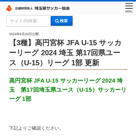
コ
検
検索
ン
索:
埼玉県サッカー協会
テ
投
2024年6月24日
公開
稿
ン
【3種】高円宮杯 JFA U-15 サッカ
日:
ツ
ーリーグ 2024 埼玉 第17回県ユー
へ
ス（U-15）リーグ 1部 更新
ス
キ
ッ
高円宮杯 JFA U-15 サッカーリーグ 2024 埼
プ
玉 第17回埼玉県ユース（U-15）サッカーリ
ーグ 1部
下記よりご確認ください。