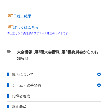
日程・結果
詳しくはこちら
※上記リンク先は県クラブユース連盟のサイトです
カ
大会情報
,
第3種大会情報
,
第3種委員会からのお
テ
知らせ
ゴ
リ
協会について
ー
チーム・選手登録
指導者養成
審判養成