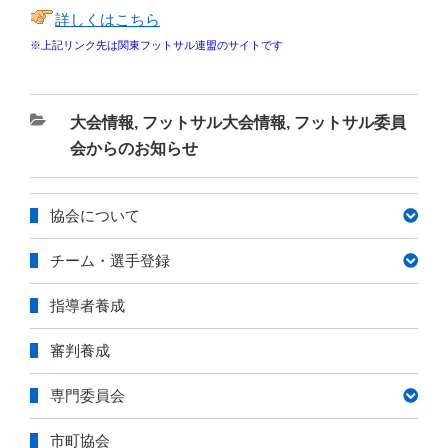
詳しくはこちら
※上記リンク先は関東フットサル連盟のサイトです
カ
大会情報
,
フットサル大会情報
,
フットサル委員
テ
会からのお知らせ
ゴ
リ
協会について
ー
チーム・選手登録
指導者養成
審判養成
専門委員会
市町協会