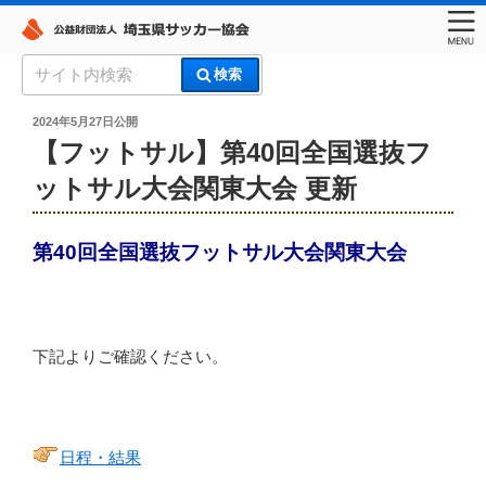
コ
検
検索
ン
索:
埼玉県サッカー協会
テ
投
2024年5月27日
公開
稿
ン
【フットサル】第40回全国選抜フ
日:
ツ
ットサル大会関東大会 更新
へ
ス
キ
第40回全国選抜フットサル大会関東大会
ッ
プ
下記よりご確認ください。
日程・結果