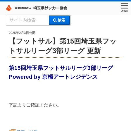
コ
検
検索
ン
索:
埼玉県サッカー協会
テ
投
2025年2月3日
公開
稿
ン
【フットサル】第15回埼玉県フッ
日:
ツ
トサルリーグ3部リーグ 更新
へ
ス
キ
第15回埼玉県フットサルリーグ3部リーグ
ッ
Powered by 京橋アートレジデンス
プ
下記よりご確認ください。