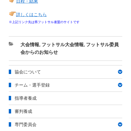
日程・結果
詳しくはこちら
※上記リンク先は県フットサル連盟のサイトです
カ
大会情報
,
フットサル大会情報
,
フットサル委員
テ
会からのお知らせ
ゴ
リ
協会について
ー
チーム・選手登録
指導者養成
審判養成
専門委員会