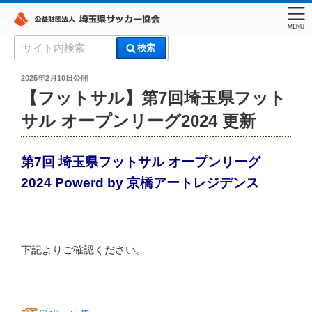
コ
検
検索
ン
索:
埼玉県サッカー協会
テ
投
2025年2月10日
公開
稿
ン
【フットサル】第7回埼⽟県フット
日:
ツ
サル オープンリーグ2024 更新
へ
ス
キ
第7回 埼⽟県フットサル オープンリーグ
ッ
2024 Powerd by 京橋アートレジデンス
プ
下記よりご確認ください。