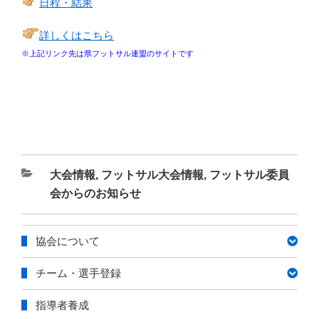
日程・結果
詳しくはこちら
※上記リンク先は県フットサル連盟のサイトです
カ
大会情報
,
フットサル大会情報
,
フットサル委員
テ
会からのお知らせ
ゴ
リ
協会について
ー
チーム・選手登録
指導者養成