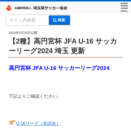
コ
検
検索
ン
索:
埼玉県サッカー協会
テ
投
2025年2月10日
公開
稿
ン
【2種】高円宮杯 JFA U-16 サッカ
日:
ツ
ーリーグ2024 埼玉 更新
へ
ス
キ
高円宮杯 JFA U-16 サッカーリーグ2024
ッ
プ
下記よりご確認ください。
U-16リーグ（全試合）