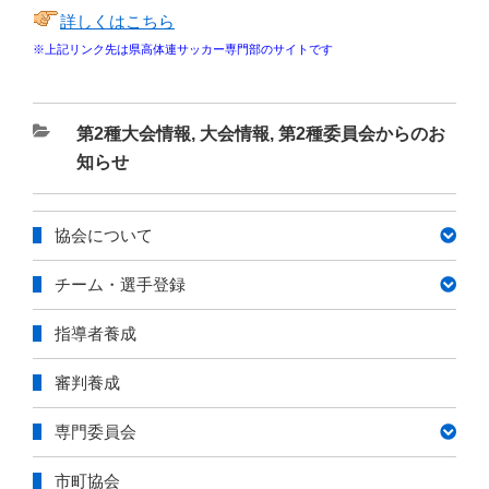
詳しくはこちら
※上記リンク先は県高体連サッカー専門部のサイトです
カ
第2種大会情報
,
大会情報
,
第2種委員会からのお
テ
知らせ
ゴ
リ
協会について
ー
チーム・選手登録
指導者養成
審判養成
専門委員会
市町協会