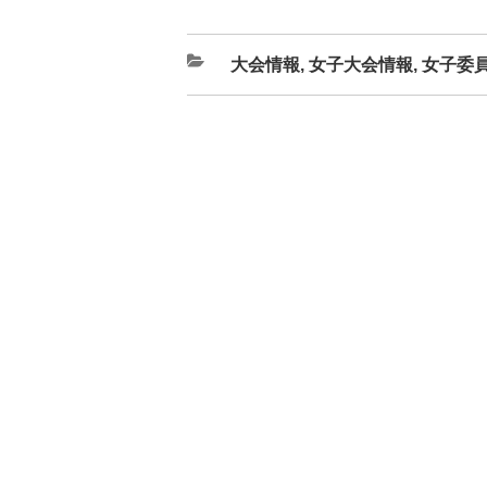
カ
大会情報
,
女子大会情報
,
女子委
テ
ゴ
リ
ー