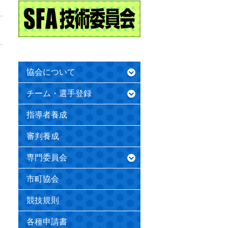
協会について
チーム・選手登録
指導者養成
審判養成
専門委員会
市町協会
競技規則
各種申請書