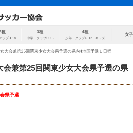
ト
協会
2種
3種
4種
女子
少女大会兼第25回関東少女大会県予選の県内4地区予選Ｌ日程
大会兼第25回関東少女大会県予選の県
大会県予選