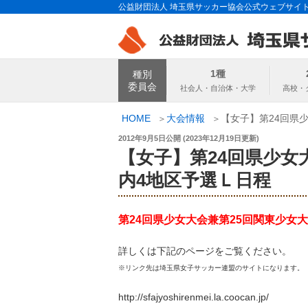
コ
公益財団法人 埼玉県サッカー協会公式ウェブサイ
ン
テ
ン
埼玉県サッカー
ツ
1種
種別
へ
委員会
ス
キ
HOME
大会情報
【女子】第24回県
ッ
投
2012年9月5日
公開 (
2023年12月19日
更新)
プ
稿
【女子】第24回県少女
日:
内4地区予選Ｌ日程
第24回県少女大会兼第25回関東少女
詳しくは下記のページをご覧ください。
※リンク先は埼玉県女子サッカー連盟のサイトになります。
http://sfajyoshirenmei.la.coocan.jp/