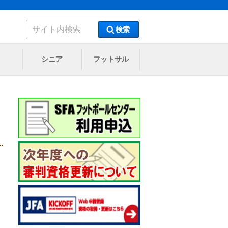
検
検索
索:
シニア
フットサル