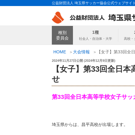
コ
公益財団法人 埼玉県サッカー協会公式ウェブサイ
ン
テ
ン
埼玉県サッカー
ツ
1種
種別
へ
委員会
ス
キ
HOME
大会情報
【女子】第33回全
ッ
投
2024年11月27日
公開 (
2024年12月9日
更新)
プ
稿
【女子】第33回全日本
日:
せ
第33回全日本高等学校女子サッ
埼玉県からは、昌平高校が出場します。