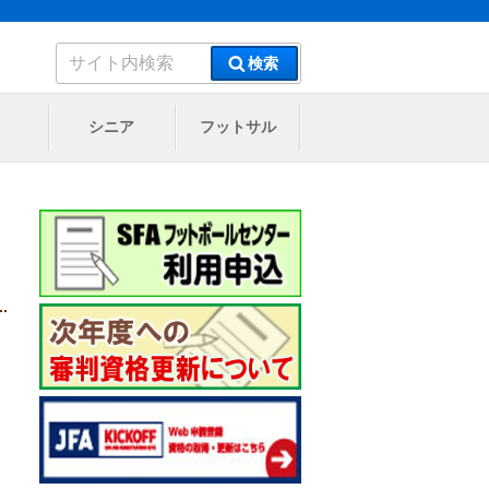
検
検索
索:
シニア
フットサル