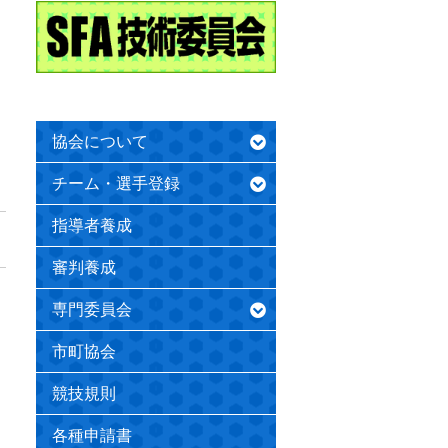
協会について
チーム・選手登録
指導者養成
審判養成
専門委員会
市町協会
競技規則
各種申請書