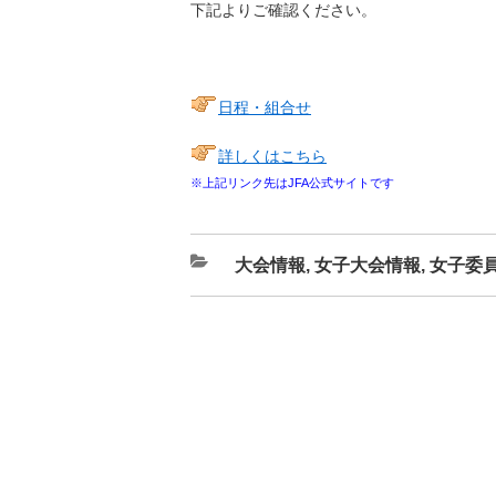
下記よりご確認ください。
日程・組合せ
詳しくはこちら
※上記リンク先はJFA公式サイトです
カ
大会情報
,
女子大会情報
,
女子委
テ
ゴ
リ
ー