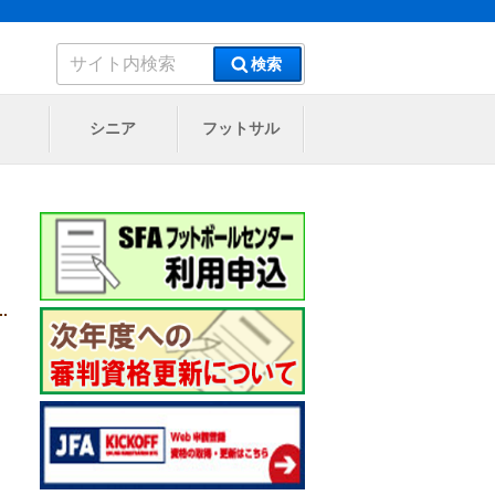
検
検索
索:
シニア
フットサル