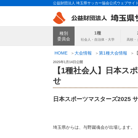
コ
公益財団法人 埼玉県サッカー協会公式ウェブサイ
ン
テ
ン
埼玉県サッカー
ツ
1種
種別
へ
委員会
ス
キ
HOME
大会情報
第1種大会情報
ッ
投
2025年1月14日
公開
プ
稿
【1種社会人】日本スポ
日:
せ
日本スポーツマスターズ2025 
埼玉県からは、与野蹴魂会が出場します。