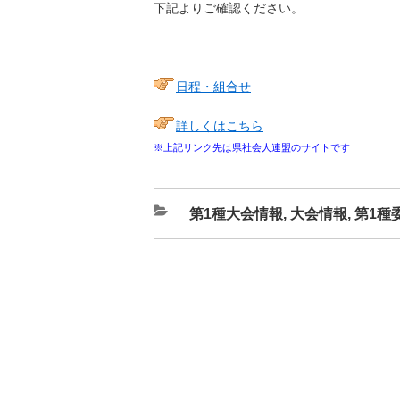
下記よりご確認ください。
日程・組合せ
詳しくはこちら
※上記リンク先は県社会人連盟のサイトです
カ
第1種大会情報
,
大会情報
,
第1種
テ
ゴ
リ
ー