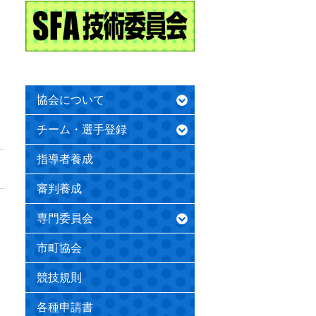
協会について
チーム・選手登録
指導者養成
審判養成
専門委員会
市町協会
競技規則
各種申請書