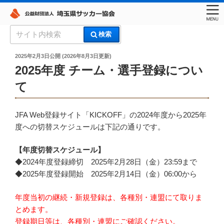
コ
検
検索
ン
索:
埼玉県サッカー協会
テ
投
2025年2月3日
公開 (
2026年8月3日
更新)
稿
ン
2025年度 チーム・選手登録につい
日:
ツ
て
へ
ス
JFA Web登録サイト「KICKOFF」の2024年度から2025年
キ
度への切替スケジュールは下記の通りです。
ッ
プ
【年度切替スケジュール】
◆2024年度登録締切 2025年2月28日（金）23:59まで
◆2025年度登録開始 2025年2月14日（金）06:00から
年度当初の継続・新規登録は、各種別・連盟にて取りま
とめます。
登録期日等は、各種別・連盟にご確認ください。