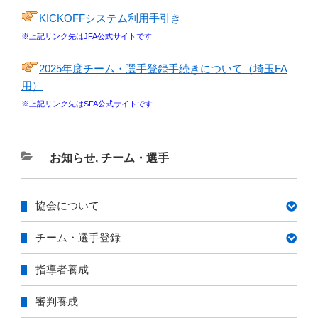
KICKOFFシステム利用手引き
※上記リンク先はJFA公式サイトです
2025年度チーム・選手登録手続きについて（埼玉FA
用）
※上記リンク先はSFA公式サイトです
カ
お知らせ
,
チーム・選手
テ
ゴ
協会について
リ
ー
チーム・選手登録
指導者養成
審判養成