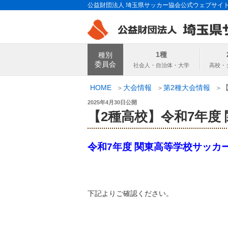
コ
公益財団法人 埼玉県サッカー協会公式ウェブサイ
ン
テ
ン
埼玉県サッカー
ツ
1種
種別
へ
委員会
ス
キ
HOME
大会情報
第2種大会情報
ッ
投
2025年4月30日
公開
プ
稿
【2種高校】令和7年度
日:
令和7年度 関東高等学校サッカ
下記よりご確認ください。