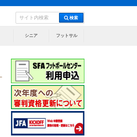
検
検索
索:
シニア
フットサル