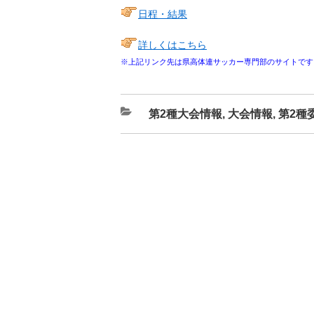
日程・結果
詳しくはこちら
※上記リンク先は県高体連サッカー専門部のサイトです
カ
第2種大会情報
,
大会情報
,
第2種
テ
ゴ
リ
ー