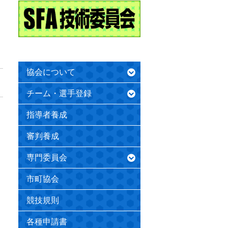
協会について
チーム・選手登録
指導者養成
審判養成
専門委員会
市町協会
競技規則
各種申請書