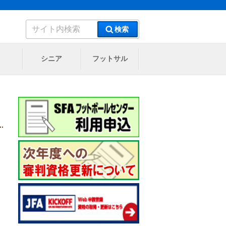
検
検索
索:
シニア
フットサル