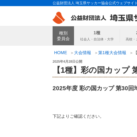
コ
公益財団法人 埼玉県サッカー協会公式ウェブサイ
ン
テ
ン
埼玉県サッカー
ツ
1種
種別
へ
委員会
ス
キ
HOME
大会情報
第1種大会情報
ッ
投
2025年4月28日
公開
プ
稿
【1種】彩の国カップ 
日:
2025年度 彩の国カップ 第3
下記よりご確認ください。