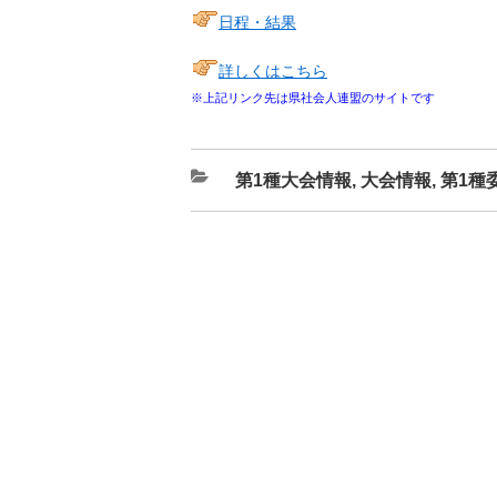
日程・結果
詳しくはこちら
※上記リンク先は県社会人連盟のサイトです
カ
第1種大会情報
,
大会情報
,
第1種
テ
ゴ
リ
ー