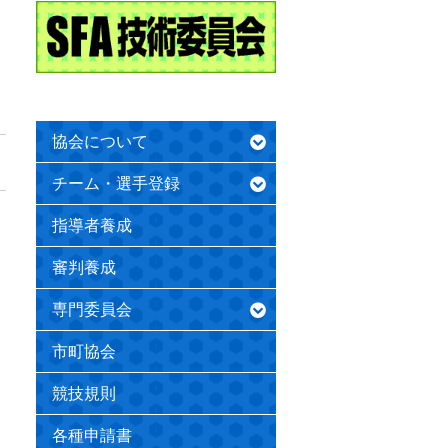
協会について
チーム・選手登録
指導者養成
審判養成
専門委員会
市町協会
競技規則
各種申請書