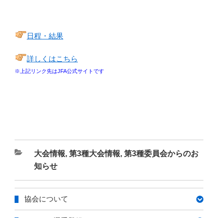
日程・結果
詳しくはこちら
※上記リンク先はJFA公式サイトです
カ
大会情報
,
第3種大会情報
,
第3種委員会からのお
テ
知らせ
ゴ
リ
協会について
ー