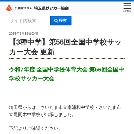
コ
検
検索
ン
索:
埼玉県サッカー協会
テ
投
2025年8月18日
公開
稿
ン
【3種中学】第56回全国中学校サッ
日:
ツ
カー大会 更新
へ
ス
キ
令和7年度 全国中学校体育大会 第56回全国中
ッ
学校サッカー大会
プ
埼玉県からは、さいたま市立南浦和中学校・さいたま市
立尾間木中学校が出場しました。
下記よりご確認ください。