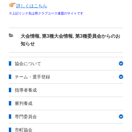
詳しくはこちら
※上記リンク先は県クラブユース連盟のサイトです
カ
大会情報
,
第3種大会情報
,
第3種委員会からのお
テ
知らせ
ゴ
リ
協会について
ー
チーム・選手登録
指導者養成
審判養成
専門委員会
市町協会