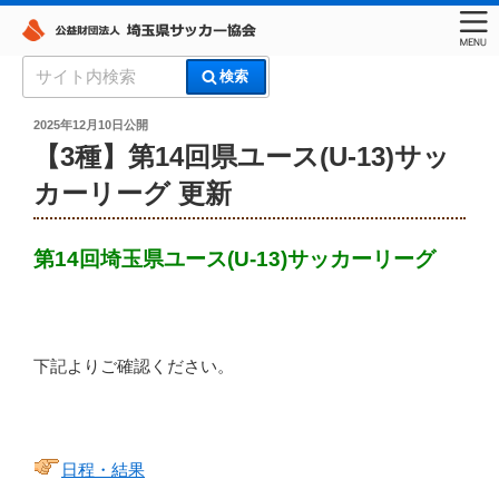
コ
検
検索
ン
索:
埼玉県サッカー協会
テ
投
2025年12月10日
公開
稿
ン
【3種】第14回県ユース(U-13)サッ
日:
ツ
カーリーグ 更新
へ
ス
キ
第14回埼玉県ユース(U-13)サッカーリーグ
ッ
プ
下記よりご確認ください。
日程・結果