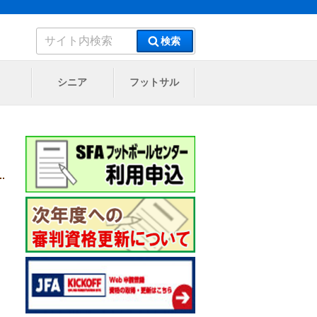
検
検索
索:
シニア
フットサル