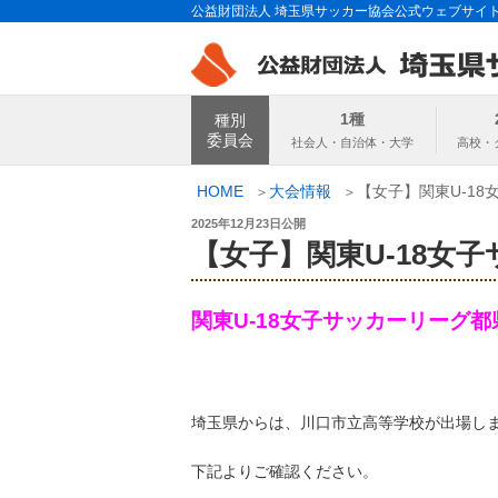
コ
公益財団法人 埼玉県サッカー協会公式ウェブサイ
ン
テ
ン
埼玉県サッカー
ツ
1種
種別
へ
委員会
ス
キ
HOME
大会情報
【女子】関東U-1
ッ
投
2025年12月23日
公開
プ
稿
【女子】関東U-18女
日:
関東U-18女子サッカーリーグ
埼玉県からは、川口市立高等学校が出場し
下記よりご確認ください。