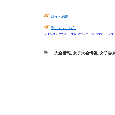
日程・結果
詳しくはこちら
※上記リンク先は(一社)関東サッカー協会のサイトです
カ
大会情報
,
女子大会情報
,
女子委
テ
ゴ
リ
ー