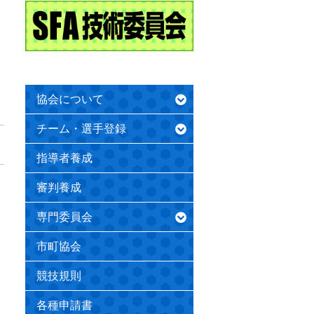
協会について
チーム・選手登録
指導者養成
審判養成
専門委員会
市町協会
競技規則
各種申請書