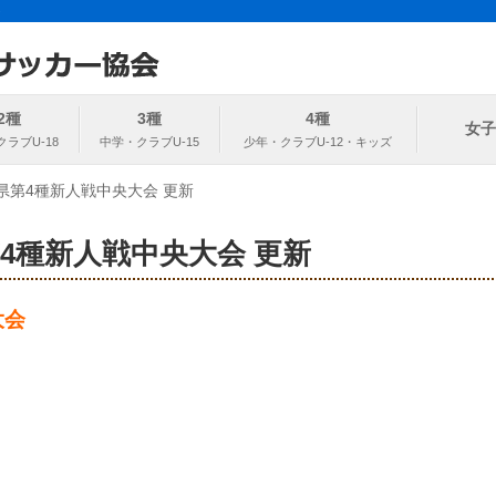
ト
協会
2種
3種
4種
女子
県第4種新人戦中央大会 更新
第4種新人戦中央大会 更新
大会