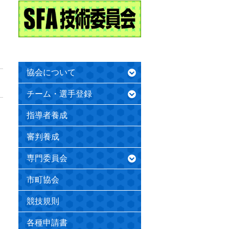
協会について
チーム・選手登録
指導者養成
審判養成
専門委員会
市町協会
競技規則
各種申請書