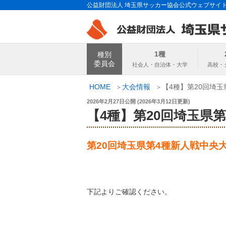
コ
公益財団法人 埼玉県サッカー協会公式ウェブサイ
ン
テ
ン
埼玉県サッカー
ツ
1種
種別
へ
委員会
ス
キ
HOME
大会情報
【4種】第20回埼玉
ッ
投
2026年2月27日
公開 (
2026年3月12日
更新)
プ
稿
【4種】第20回埼玉県
日:
第20回埼玉県第4種新人戦中央
下記よりご確認ください。