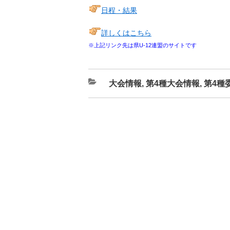
日程・結果
詳しくはこちら
※上記リンク先は県U-12連盟のサイトです
カ
大会情報
,
第4種大会情報
,
第4種
テ
ゴ
リ
ー