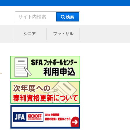
検
検索
索:
シニア
フットサル