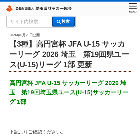
コ
検
検索
ン
索:
埼玉県サッカー協会
テ
投
2026年6月29日
公開
稿
ン
【3種】高円宮杯 JFA U-15 サッカ
日:
ツ
ーリーグ 2026 埼玉 第19回県ユー
へ
ス(U-15)リーグ 1部 更新
ス
キ
ッ
高円宮杯 JFA U-15 サッカーリーグ 2026 埼
プ
玉 第19回埼玉県ユース(U-15)サッカーリー
グ 1部
下記よりご確認ください。