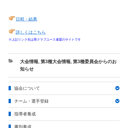
日程・結果
詳しくはこちら
※上記リンク先は県クラブユース連盟のサイトです
カ
大会情報
,
第3種大会情報
,
第3種委員会からのお
テ
知らせ
ゴ
リ
協会について
ー
チーム・選手登録
指導者養成
審判養成