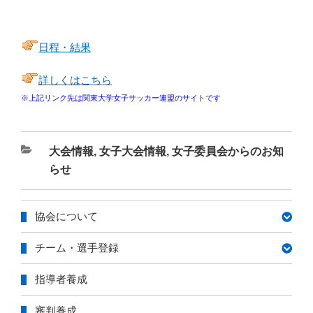
日程・結果
詳しくはこちら
※上記リンク先は関東大学女子サッカー連盟のサイトです
カ
大会情報
,
女子大会情報
,
女子委員会からのお知
テ
らせ
ゴ
リ
協会について
ー
チーム・選手登録
指導者養成
審判養成