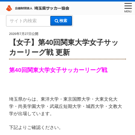
コ
検
検索
ン
索:
埼玉県サッカー協会
テ
投
2026年7月27日
公開
稿
ン
【女子】第40回関東大学女子サッ
日:
ツ
カーリーグ戦 更新
へ
ス
キ
第40回関東大学女子サッカーリーグ戦
ッ
プ
埼玉県からは、東洋大学・東京国際大学・大東文化大
学・尚美学園大学・武蔵丘短期大学・城西大学・文教大
学が出場しています。
下記よりご確認ください。