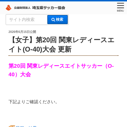
コ
検
検索
ン
索:
埼玉県サッカー協会
テ
投
2026年6月15日
公開
稿
ン
【女子】第20回 関東レディースエ
日:
ツ
イト(O-40)大会 更新
へ
ス
キ
第20回 関東レディースエイトサッカー（O-
ッ
40）大会
プ
下記よりご確認ください。