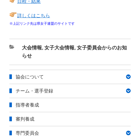
日程・結果
詳しくはこちら
※上記リンク先は県女子連盟のサイトです
カ
大会情報
,
女子大会情報
,
女子委員会からのお知
テ
らせ
ゴ
リ
協会について
ー
チーム・選手登録
指導者養成
審判養成
専門委員会