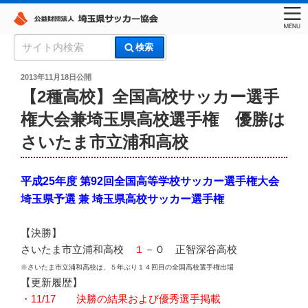
コ
検
検索
ン
索:
埼玉県サッカー協会
テ
投
2013年11月18日
公開
稿
ン
【2種高校】全国高校サッカー選手
日:
ツ
権大会兼埼玉県高校選手権 優勝は
へ
さいたま市立浦和高校
ス
キ
ッ
平成25年度 第92回全国高等学校サッカー選手権大会
プ
埼玉県予選 兼 埼玉県高校サッカー選手権
【決勝】
さいたま市立浦和高校
１
－０ 正智深谷高校
※さいたま市立浦和高校は、５年ぶり１４回目の全国高校選手権出場
【更新履歴】
・11/17 決勝の結果および優秀選手掲載