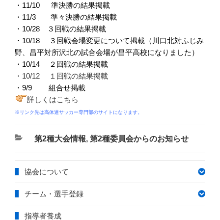
・11/10 準決勝の結果掲載
・11/3 準々決勝の結果掲載
・10/28 ３回戦の結果掲載
・10/18 ３回戦会場変更について掲載（川口北対ふじみ
野、昌平対所沢北の試合会場が昌平高校になりました）
・10/14 ２回戦の結果掲載
・10/12 １回戦の結果掲載
・9/9 組合せ掲載
詳しくはこちら
※リンク先は高体連サッカー専門部のサイトになります。
カ
第2種大会情報
,
第2種委員会からのお知らせ
テ
ゴ
協会について
リ
ー
チーム・選手登録
指導者養成