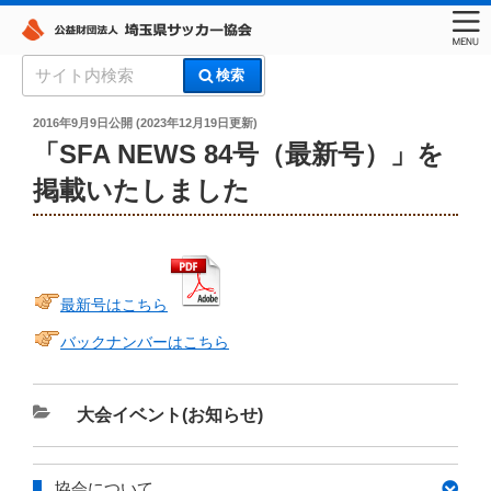
コ
検
検索
ン
索:
埼玉県サッカー協会
テ
投
2016年9月9日
公開 (
2023年12月19日
更新)
稿
ン
「SFA NEWS 84号（最新号）」を
日:
ツ
掲載いたしました
へ
ス
キ
ッ
プ
最新号はこちら
バックナンバーはこちら
カ
大会イベント(お知らせ)
テ
ゴ
協会について