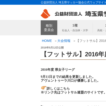
コ
公益財団法人 埼玉県サッカー協会公式ウェブサイ
ン
テ
ン
埼玉県サッカー
ツ
1種
種別
へ
委員会
ス
キ
HOME
大会情報
【フットサル】201
ッ
投
2016年9月12日
公開
プ
稿
【フットサル】2016年
日:
2016年度 県女子リーグ
9月11日までの結果を更新しました。
アヴェントゥーラ川口が優勝しました。
詳しくはこちら
※リンク先はフットサル連盟のサイトです