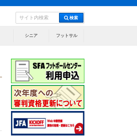
検
検索
索:
シニア
フットサル