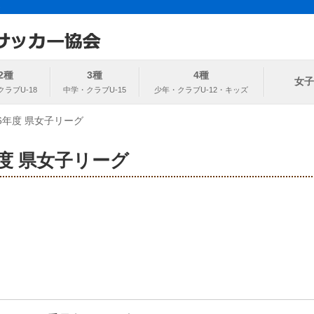
ト
協会
2種
3種
4種
女子
6年度 県女子リーグ
度 県女子リーグ
。