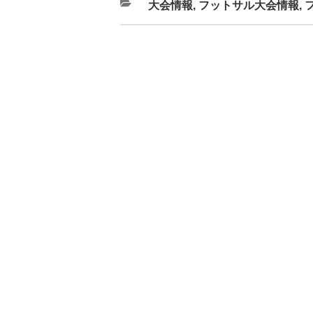
カ
大会情報
,
フットサル大会情報
,
テ
ゴ
リ
ー