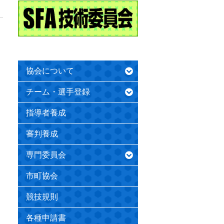
協会について
チーム・選手登録
指導者養成
審判養成
専門委員会
市町協会
競技規則
各種申請書