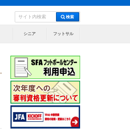
検
検索
索:
シニア
フットサル