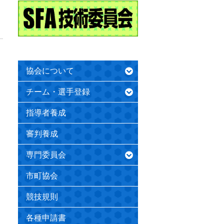
協会について
チーム・選手登録
指導者養成
審判養成
専門委員会
市町協会
競技規則
各種申請書