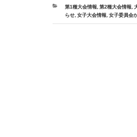
カ
第1種大会情報
,
第2種大会情報
,
テ
らせ
,
女子大会情報
,
女子委員会
ゴ
リ
ー