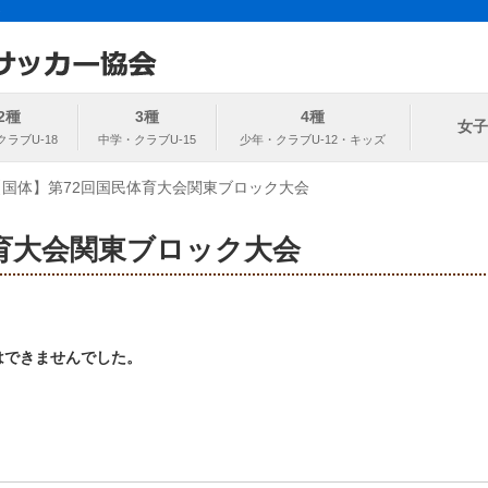
ト
協会
2種
3種
4種
女子
【国体】第72回国民体育大会関東ブロック大会
育大会関東ブロック大会
はできませんでした。