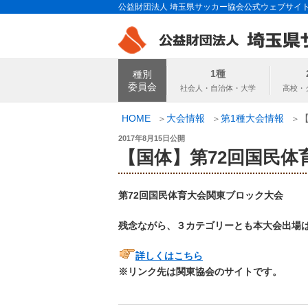
コ
公益財団法人 埼玉県サッカー協会公式ウェブサイ
ン
テ
ン
埼玉県サッカー
ツ
1種
種別
へ
委員会
ス
キ
HOME
大会情報
第1種大会情報
ッ
投
2017年8月15日
公開
プ
稿
【国体】第72回国民体
日:
第72回国民体育大会関東ブロック大会
残念ながら、３カテゴリーとも本大会出場
詳しくはこちら
※リンク先は関東協会のサイトです。