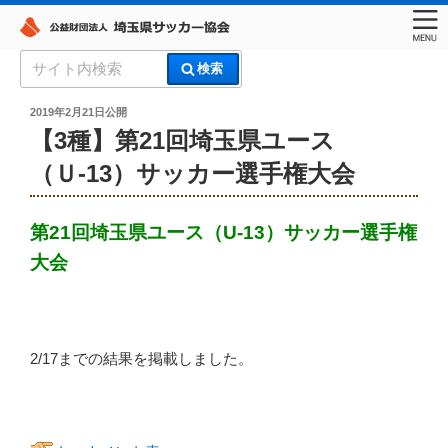
コ
検
検索
ン
索:
埼玉県サッカー協会
テ
投
2019年2月21日
公開
稿
ン
【3種】第21回埼玉県ユース
日:
ツ
（Ｕ-13）サッカー選手権大会
へ
ス
キ
第21回埼玉県ユース（U-13）サッカー選手権
ッ
大会
プ
2/17までの結果を掲載しました。