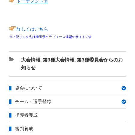
トーナメント表
詳しくはこちら
※上記リンク先は埼玉県クラブユース連盟のサイトです
カ
大会情報
,
第3種大会情報
,
第3種委員会からのお
テ
知らせ
ゴ
リ
協会について
ー
チーム・選手登録
指導者養成
審判養成