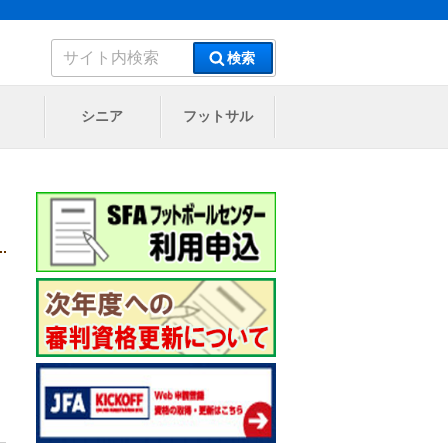
検
検索
索:
シニア
フットサル