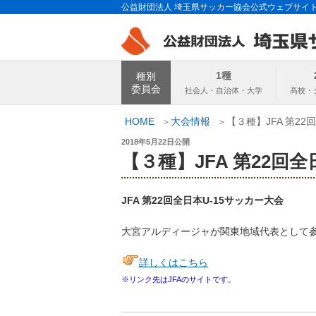
コ
公益財団法人 埼玉県サッカー協会公式ウェブサイ
ン
テ
ン
埼玉県サッカー
ツ
1種
種別
へ
委員会
ス
キ
HOME
大会情報
【３種】JFA 第22
ッ
投
2018年5月22日
公開
プ
稿
【３種】JFA 第22回
日:
JFA 第22回全日本U-15サッカー大会
大宮アルディージャが関東地域代表として
詳しくはこちら
※リンク先はJFAのサイトです。