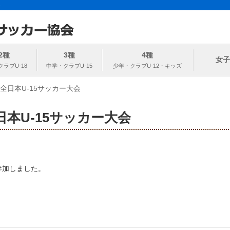
ト
協会
2種
3種
4種
女子
回全日本U-15サッカー大会
全日本U-15サッカー大会
参加しました。