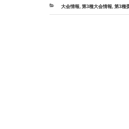
カ
大会情報
,
第3種大会情報
,
第3種
テ
ゴ
リ
ー