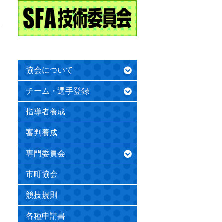
協会について
チーム・選手登録
指導者養成
審判養成
専門委員会
市町協会
競技規則
各種申請書