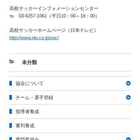
高校サッカーインフォメーションセンター
℡ 03-6257-1061（平日10：00～18：00）
高校サッカーホームページ（日本テレビ）
http://www.ntv.co.jp/soc/
カ
未分類
テ
ゴ
協会について
リ
ー
チーム・選手登録
指導者養成
審判養成
専門委員会