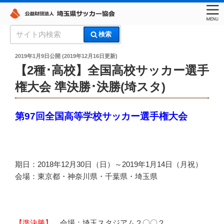
コ
検
検索
ン
索:
埼玉県サッカー協会
テ
投
2019年1月9日
公開 (
2019年12月16日
更新)
稿
ン
【2種･高校】全国高校サッカー選手
日:
ツ
権大会 準決勝･決勝(埼スタ)
へ
ス
キ
第97回全国高等学校サッカー選手権大会
ッ
プ
期日：2018年12月30日（日）～2019年1月14日（月祝）
会場：東京都・神奈川県・千葉県・埼玉県
【準決勝】
会場：埼玉スタジアム２〇〇２