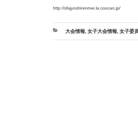
http://sfajyoshirenmei.la.coocan.jp/
カ
大会情報
,
女子大会情報
,
女子委
テ
ゴ
リ
ー