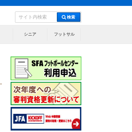
検
検索
索:
シニア
フットサル