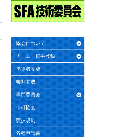
協会について
チーム・選手登録
指導者養成
審判養成
専門委員会
市町協会
競技規則
各種申請書