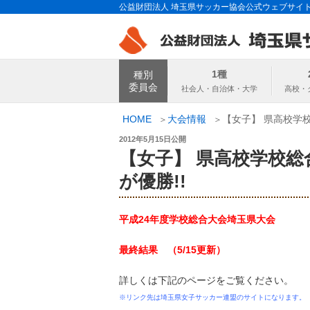
コ
公益財団法人 埼玉県サッカー協会公式ウェブサイ
ン
テ
ン
埼玉県サッカー
ツ
1種
種別
へ
委員会
ス
キ
HOME
大会情報
【女子】 県高校学
ッ
投
2012年5月15日
公開
プ
稿
【女子】 県高校学校
日:
が優勝!!
平成24年度学校総合大会埼玉県大会
最終結果 （5/15更新）
詳しくは下記のページをご覧ください。
※リンク先は埼玉県女子サッカー連盟のサイトになります。