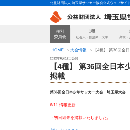
コ
公益財団法人 埼玉県サッカー協会公式ウェブサイ
ン
テ
ン
埼玉県サッカー
ツ
1種
種別
へ
委員会
ス
キ
HOME
大会情報
【4種】 第36回
ッ
投
2012年6月12日
公開
プ
稿
【4種】 第36回全日
日:
掲載
第36回全日本少年サッカー大会 埼玉県大会
6/11 情報更新
・初日結果を掲載いたしました。