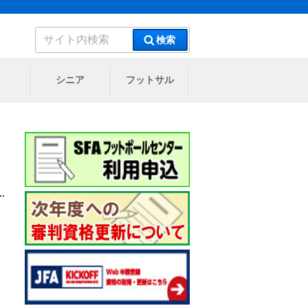
検
検索
索:
シニア
フットサル