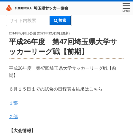
コ
検
検索
ン
索:
埼玉県サッカー協会
テ
投
2014年5月8日
公開 (
2023年12月19日
更新)
稿
ン
平成26年度 第47回埼玉県大学サ
日:
ツ
ッカーリーグ戦【前期】
へ
ス
平成26年度 第47回埼玉県大学サッカーリーグ戦【前
キ
期】
ッ
プ
６月１５日までの試合の日程表＆結果はこちら
１部
２部
【大会情報】