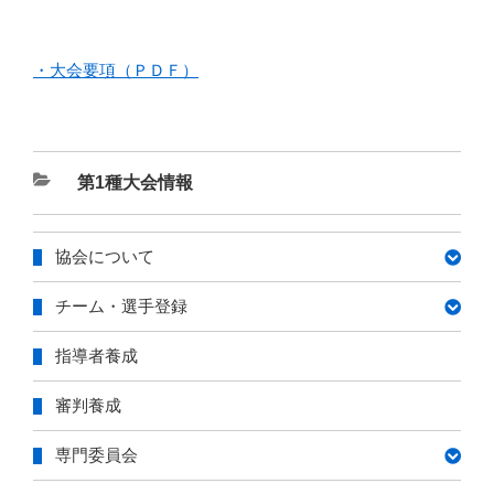
・大会要項（ＰＤＦ）
カ
第1種大会情報
テ
ゴ
協会について
リ
ー
チーム・選手登録
指導者養成
審判養成
専門委員会