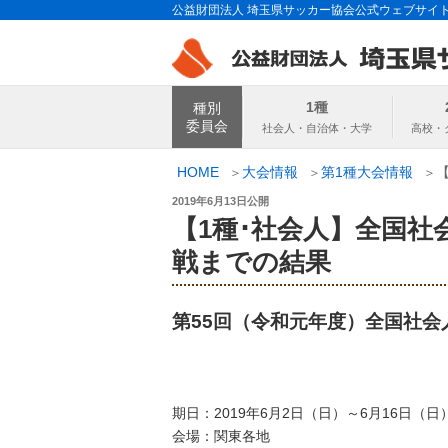
コ
公益財団法人 埼玉県サッカー協会公式ウェブサイ
ン
テ
ン
埼玉県サッカー
ツ
1種
種別
へ
委員会
ス
キ
HOME
大会情報
第1種大会情報
ッ
投
2019年6月13日
公開
プ
稿
【1種･社会人】全国社
日:
戦までの結果
第55回（令和元年度）全国社
期日：2019年6月2日（日）～6月16日（日
会場：関東各地