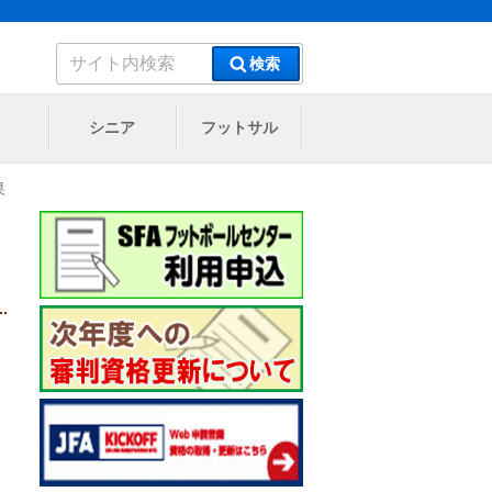
検
検索
索:
シニア
フットサル
果