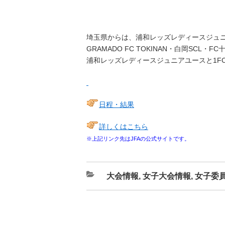
埼玉県からは、浦和レッズレディースジュニア
GRAMADO FC TOKINAN・白岡SCL・FC
浦和レッズレディースジュニアユースと1F
日程・結果
詳しくはこちら
※上記リンク先はJFAの公式サイトです。
カ
大会情報
,
女子大会情報
,
女子委
テ
ゴ
リ