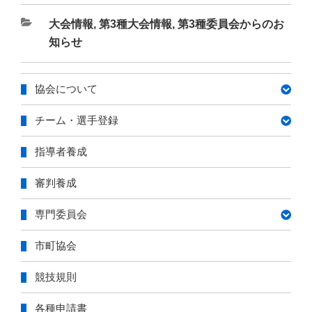
カ
大会情報
,
第3種大会情報
,
第3種委員会からのお
テ
知らせ
ゴ
リ
協会について
ー
チーム・選手登録
指導者養成
審判養成
専門委員会
市町協会
競技規則
各種申請書