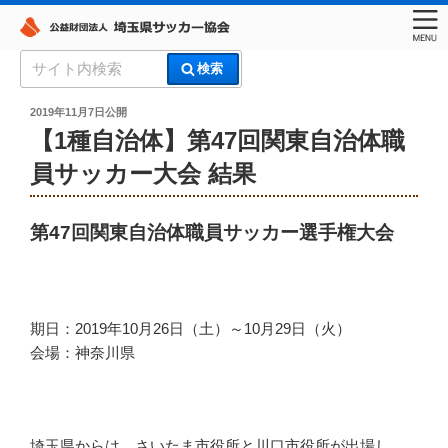
コ
検
検索
ン
索:
埼玉県サッカー協会
テ
投
2019年11月7日
公開
稿
ン
【1種自治体】第47回関東自治体職
日:
ツ
員サッカー大会 結果
へ
ス
キ
第47回関東自治体職員サッカー選手権大会
ッ
プ
期日：2019年10月26日（土）～10月29日（火）
会場：神奈川県
埼玉県からは、さいたま市役所と川口市役所が出場し、