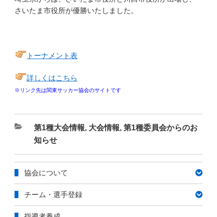
さいたま市役所が優勝いたしました。
トーナメント表
詳しくはこちら
※リンク先は関東サッカー協会のサイトです
カ
第1種大会情報
,
大会情報
,
第1種委員会からのお
テ
知らせ
ゴ
リ
協会について
ー
チーム・選手登録
指導者養成