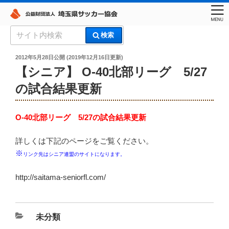
コ
検
検索
ン
索:
埼玉県サッカー協会
テ
投
2012年5月28日
公開 (
2019年12月16日
更新)
稿
ン
【シニア】 O-40北部リーグ 5/27
日:
ツ
の試合結果更新
へ
ス
O-40北部リーグ 5/27の試合結果更新
キ
ッ
詳しくは下記のページをご覧ください。
プ
※
リンク先はシニア連盟のサイトになります。
http://saitama-seniorfl.com/
カ
未分類