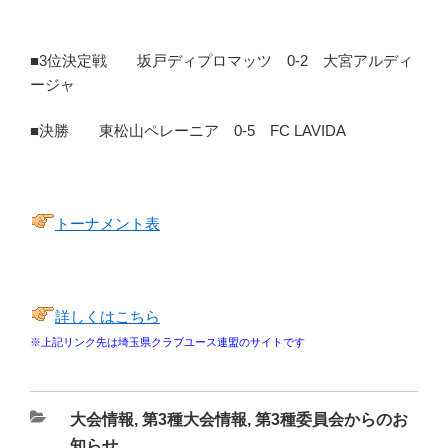
■3位決定戦 坂戸ディプロマッツ 0-2 大宮アルディ
ージャ
■決勝 東松山ペレーニア 0-5 FC LAVIDA
トーナメント表
詳しくはこちら
※上記リンク先は埼玉県クラブユース連盟のサイトです
カ
大会情報
,
第3種大会情報
,
第3種委員会からのお
テ
知らせ