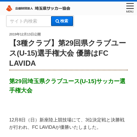
コ
検
検索
ン
索:
埼玉県サッカー協会
テ
投
2019年12月13日
公開
稿
ン
【3種クラブ】第29回県クラブユー
日:
ツ
ス(U-15)選手権大会 優勝はFC
へ
LAVIDA
ス
キ
ッ
第29回埼玉県クラブユース(U-15)サッカー選
プ
手権大会
12月8日（日）新座陸上競技場にて、3位決定戦と決勝戦
が行われ、FC LAVIDAが優勝いたしました。