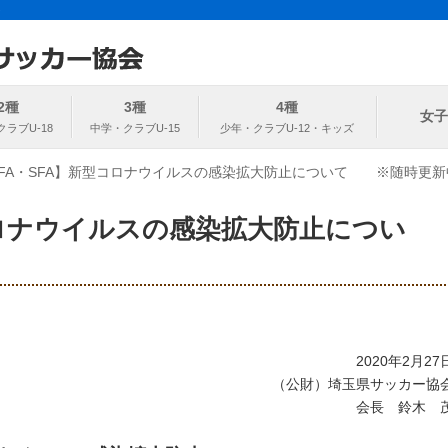
ト
協会
2種
3種
4種
女子
JFA・SFA】新型コロナウイルスの感染拡大防止について ※随時更新
コロナウイルスの感染拡大防止につい
2020年2月27
（公財）埼玉県サッカー協
会長 鈴木 