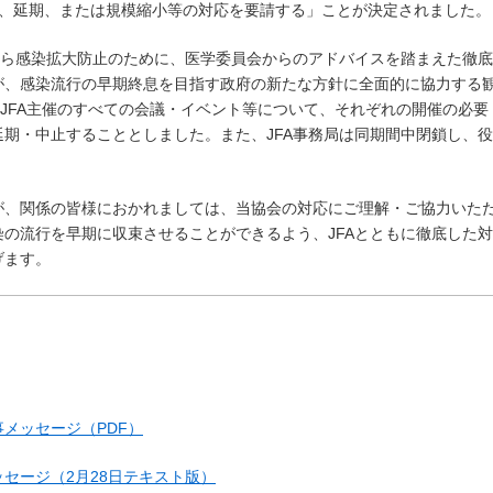
止、延期、または規模縮小等の対応を要請する」ことが決定されました。
から感染拡大防止のために、医学委員会からのアドバイスを踏まえた徹底
が、感染流行の早期終息を目指す政府の新たな方針に全面的に協力する
、JFA主催のすべての会議・イベント等について、それぞれの開催の必要
期・中止することとしました。また、JFA事務局は同期間中閉鎖し、役
が、関係の皆様におかれましては、当協会の対応にご理解・ご協力いた
の流行を早期に収束させることができるよう、JFAとともに徹底した対
げます。
メッセージ（PDF）
セージ（2月28日テキスト版）