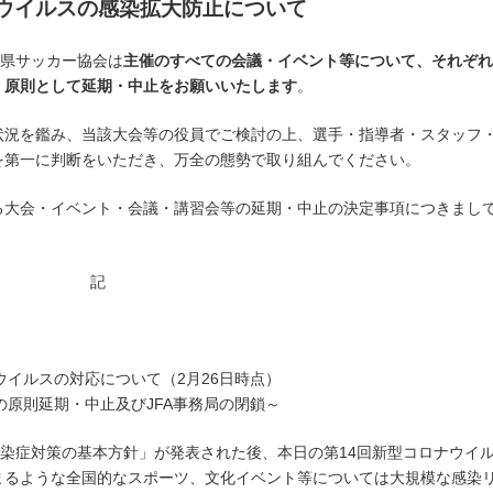
ウイルスの感染拡大防止について
玉県サッカー協会は
主催のすべての会議・イベント等について、それぞれ
、原則として延期・中止をお願いいたします
。
状況を鑑み、当該大会等の役員でご検討の上、選手・指導者・スタッフ
を第一に判断をいただき、万全の態勢で取り組んでください。
る大会・イベント・会議・講習会等の延期・中止の決定事項につきまし
。
記
ウイルスの対応について（2月26日時点）
の原則延期・中止及びJFA事務局の閉鎖～
感染症対策の基本方針」が発表された後、本日の第14回新型コロナウイ
まるような全国的なスポーツ、文化イベント等については大規模な感染