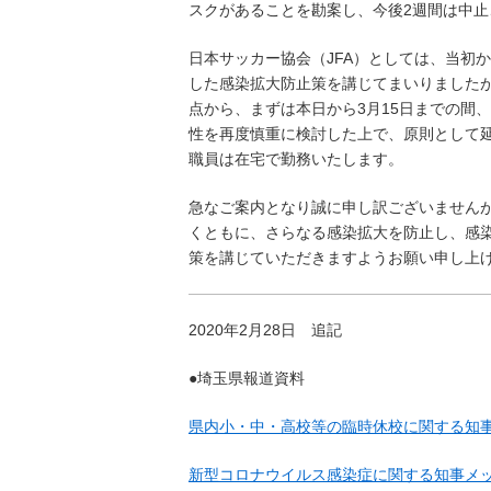
スクがあることを勘案し、今後2週間は中
日本サッカー協会（JFA）としては、当初
した感染拡大防止策を講じてまいりました
点から、まずは本日から3月15日までの間
性を再度慎重に検討した上で、原則として延
職員は在宅で勤務いたします。
急なご案内となり誠に申し訳ございません
くともに、さらなる感染拡大を防止し、感染
策を講じていただきますようお願い申し上
2020年2月28日 追記
●埼玉県報道資料
県内小・中・高校等の臨時休校に関する知事
新型コロナウイルス感染症に関する知事メッ