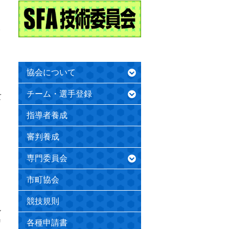
・
協会について
チーム・選手登録
て
指導者養成
審判養成
専門委員会
市町協会
競技規則
ル
リ
各種申請書