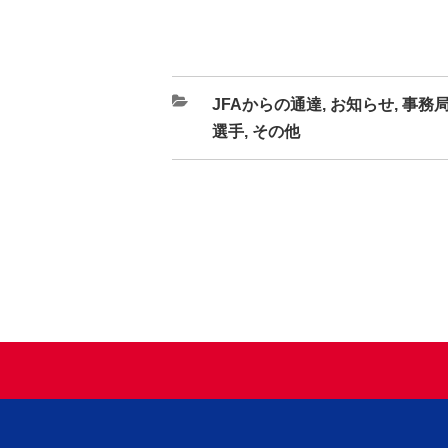
カ
JFAからの通達
,
お知らせ
,
事務
テ
選手
,
その他
ゴ
リ
ー