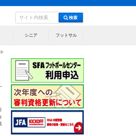
検
検索
索:
シニア
フットサル
中
日
会
茂