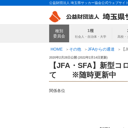
コ
公益財団法人 埼玉県サッカー協会公式ウェブサイ
ン
テ
ン
埼玉県サッカー
ツ
1種
種別
へ
委員会
ス
キ
HOME
その他
JFAからの通達
【
ッ
投
2020年2月28日
公開 (
2022年2月14日
更新)
プ
稿
【JFA・SFA】新型
日:
て ※随時更新中
関係各位