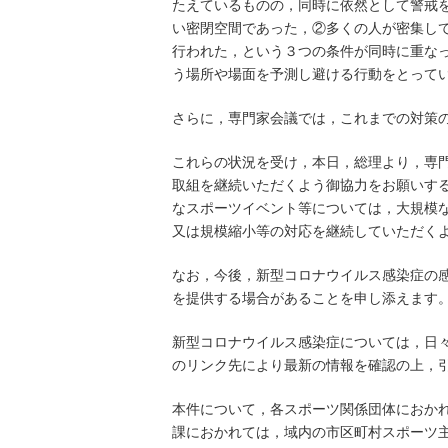
たえているものの，同時に依然として警戒
い密閉空間であった，②多くの人が密集し
行われた，という３つの条件が同時に重な
う場所や場面を予測し避ける行動をとってい
さらに，専門家会議では，これまでの対策の
これらの状況を受け，本日，総理より，専門
取組を継続いただくよう御協力をお願いす
なスポーツイベント等については，大規模な
又は規模縮小等の対応を継続していただく
なお，今後，新型コロナウイルス感染症の
を提供する場合があることを申し添えます
新型コロナウイルス感染症については，日
のリンク先により最新の情報を確認の上，
本件について，各スポーツ関係団体におか
課におかれては，域内の市区町村スポーツ