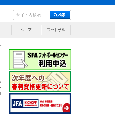
検
検索
索:
シニア
フットサル
点）
る
い
日