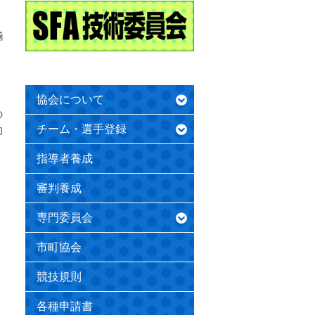
揃
協会について
の
チーム・選手登録
的
指導者養成
審判養成
専門委員会
市町協会
競技規則
各種申請書