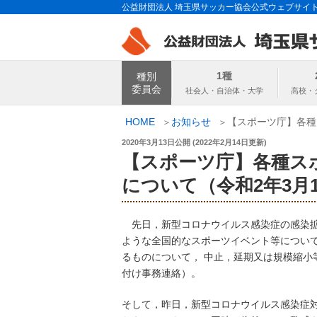
コ
公益財団法人 埼玉県サッカー協会公式ウェブサイ
ン
テ
ン
埼玉県サッカー
ツ
1種
種別
へ
委員会
ス
キ
HOME
お知らせ
【スポーツ庁】各種
ッ
投
2020年3月13日
公開 (
2022年2月14日
更新)
プ
稿
【スポーツ庁】各種ス
日:
について（令和2年3月
先日，新型コロナウイルス感染症の感染拡
ような全国的なスポーツイベント等につい
るものについて， 中止，延期又は規模縮小
付け事務連絡）。
そして，昨日，新型コロナウイルス感染症