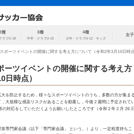
ト
協会
2種
3種
4種
女子
スポーツイベントの開催に関する考え方について（令和2年3月10日時
ポーツイベントの開催に関する考え方
10日時点）
大を防止するため，様々なスポーツイベントのうち，多数の方が集ま
て，大規模な感染リスクがあることを勘案し，今後２週間に予定されて
等の対応をしていただくようお願いしたところです（令和２年２月 26 
対策専門家会議（以下「専門家会議」 という。）より，一定程度持ちこ