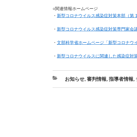
○関連情報ホームページ
・
新型コロナウイルス感染症対策本部（第 19
・
新型コロナウイルス感染症対策専門家会
・
文部科学省ホームページ「新型コロナウイ
・
新型コロナウイルスに関連した感染症対策
カ
お知らせ
,
審判情報
,
指導者情報
,
テ
ゴ
リ
ー