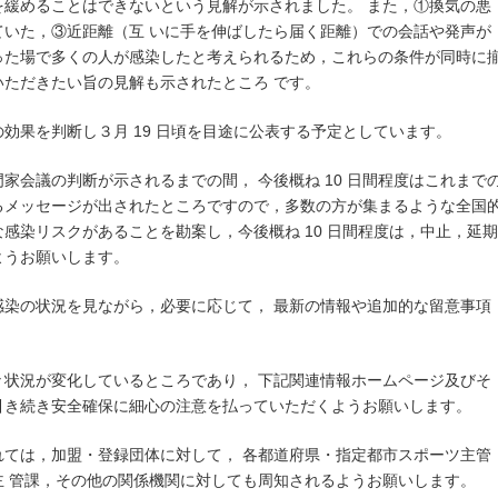
を緩めることはできないという見解が示されました。 また，①換気の悪
ていた，③近距離（互 いに手を伸ばしたら届く距離）での会話や発声が
った場で多くの人が感染したと考えられるため，これらの条件が同時に
ただきたい旨の見解も示されたところ です。
効果を判断し３月 19 日頃を目途に公表する予定としています。
家会議の判断が示されるまでの間， 今後概ね 10 日間程度はこれまで
るメッセージが出されたところですので，多数の方が集まるような全国
感染リスクがあることを勘案し，今後概ね 10 日間程度は，中止，延期
ようお願いします。
感染の状況を見ながら，必要に応じて， 最新の情報や追加的な留意事項
。
々状況が変化しているところであり， 下記関連情報ホームページ及びそ
引き続き安全確保に細心の注意を払っていただくようお願いします。
れては，加盟・登録団体に対して， 各都道府県・指定都市スポーツ主管
主 管課，その他の関係機関に対しても周知されるようお願いします。